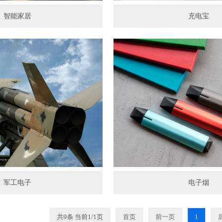
智能家居
充电宝
军工电子
电子烟
共9条 当前1/1页
首页
前一页
1